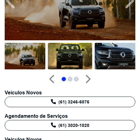
Anterior
Próx
Anterior
Próximo
Veículos Novos
(61) 3246-6076
Agendamento de Serviços
(61) 3020-1020
Veículos Novos