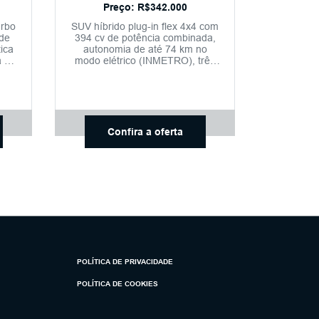
Preço: R$342.000
urbo
SUV híbrido plug-in flex 4x4 com
 de
394 cv de potência combinada,
ica
autonomia de até 74 km no
a de
modo elétrico (INMETRO), três
o,
bloqueios eletrônicos de
diferencial, nove modos de
condução off-road, conectividade
completa com o aplicativo My
GWM e condução
semiautônoma nível 2+.
Confira a oferta
POLÍTICA DE PRIVACIDADE
POLÍTICA DE COOKIES