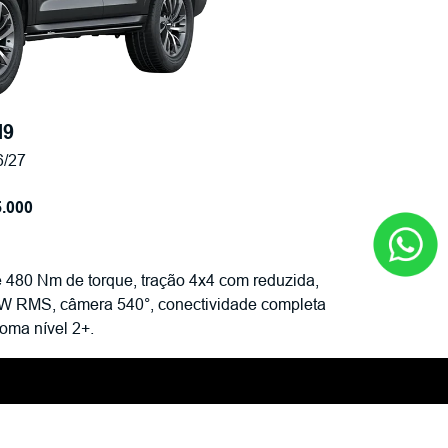
H9
6/27
.000
 480 Nm de torque, tração 4x4 com reduzida,
0W RMS, câmera 540°, conectividade completa
oma nível 2+.