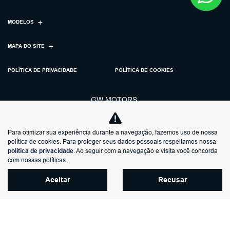
MODELOS
MAPA DO SITE
POLÍTICA DE PRIVACIDADE
POLÍTICA DE COOKIES
GW MOTORS
CNPJ: 00.549.675/0006-07
Para otimizar sua experiência durante a navegação, fazemos uso de nossa
política de cookies. Para proteger seus dados pessoais respeitamos nossa
política de privacidade
. Ao seguir com a navegação e visita você concorda
com nossas políticas.
Aceitar
Recusar
No trânsito, enxergar o outro
salva vidas.