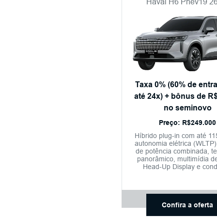
Haval H6 Phev19 26
Taxa 0% (60% de entr
até 24x) + bônus de R$
no seminovo
Preço: R$249.000
Híbrido plug-in com até 1
autonomia elétrica (WLTP)
de potência combinada, te
panorâmico, multimídia de
Head-Up Display e con
semiautônoma nível 
Confira a oferta