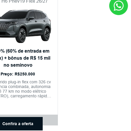
 H6 Phev19 Flex 26/27
0% (60% de entrada em
x) + bônus de R$ 15 mil
no seminovo
Preço: R$250.000
ido plug-in flex com 326 cv
ncia combinada, autonomia
é 77 km no modo elétrico
RO), carregamento rápido
o solar panorâmico, câmera
, conectividade sem fio,
ativo My GWM e condução
miautônoma nível 2+.
Confira a oferta