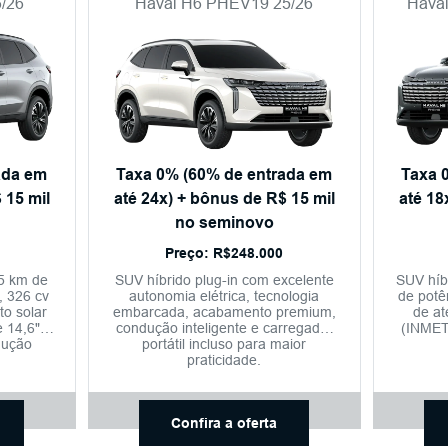
/26
Haval H6 PHEV19 25/26
Haval
ada em
Taxa 0% (60% de entrada em
Taxa 
 15 mil
até 24x) + bônus de R$ 15 mil
até 18
no seminovo
Preço: R$248.000
15 km de
SUV híbrido plug-in com excelente
SUV híbr
, 326 cv
autonomia elétrica, tecnologia
de potê
to solar
embarcada, acabamento premium,
de at
 14,6",
condução inteligente e carregador
(INMET
dução
portátil incluso para maior
DC, tet
2+.
praticidade.
540°
aplic
se
Confira a oferta