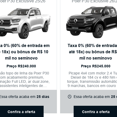
oer P30 Exclusive 25/26
Poer P30 Exclusive 26/
a 0% (60% de entrada em
Taxa 0% (60% de entrad
é 18x) ou bônus de R$ 10
até 18x) ou bônus de R$
mil no seminovo
mil no seminovo
Preço R$240.000
Preço R$245.000
são topo de linha da Poer P30
Picape 4x4 com motor 2.4 T
com acabamento premium,
Diesel de 184 cv e 480 Nm
inação Full LED, ar dual zone,
torque, transmissão automáti
assistentes inteligentes de
9 marchas, bancos em couro
ondução, bancos elétricos e
ajustes elétricos, aquecimen
te completo de conectividade e
ventilação, tela multimídia de 
Essa oferta acaba em
25 dias
Essa oferta acaba em
25 
segurança.
câmera 360° e condução
semiautônoma nível 2+.
Confira a oferta
Confira a oferta