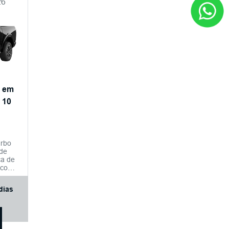
26
a em
 10
urbo
 de
ca de
 com
to e
14,6",
dias