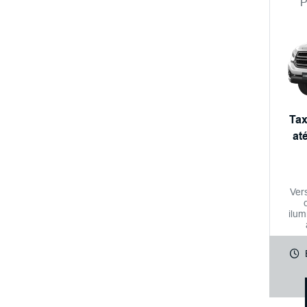
P
Tax
at
Ver
ilum
c
paco