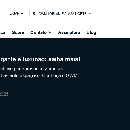
LIGAR
GWM JORLAN-EV | ASA NORTE
ica
Sobre
Contato
Assinatura
Blog
ante e luxuoso: saiba mais!
itivo por apresentar atributos
er bastante espaçoso. Conheça o GWM
2025