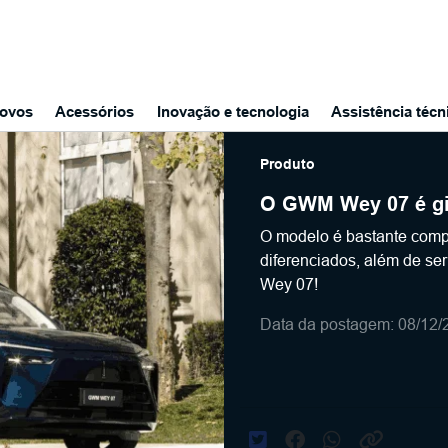
ovos
Acessórios
Inovação e tecnologia
Assistência técn
Produto
O GWM Wey 07 é gig
O modelo é bastante compet
diferenciados, além de s
Wey 07!
Data da postagem: 08/12/