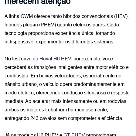
merecem atenção
A linha GWM oferece tanto híbridos convencionais (HEV), 
híbridos plug-in (PHEV) quanto elétricos puros. Cada 
tecnologia proporciona experiência única, tornando 
indispensável experimentar os diferentes sistemas.

No test drive do
Haval H6 HEV
, por exemplo, você 
perceberá as transições inteligentes entre motor elétrico e 
combustão. Em baixas velocidades, especialmente no 
trânsito urbano, o veículo opera predominantemente em 
modo elétrico, oferecendo condução silenciosa e resposta 
imediata. Ao acelerar mais intensamente ou em rodovias, 
ambos os motores trabalham harmoniosamente, 
entregando 243 cavalos sem comprometer a eficiência.
Já os modelos
H6 PHEV
 e
GT PHEV
 proporcionam 