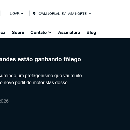
LIGAR
GWM JORLAN-EV | ASA NORTE
ica
Sobre
Contato
Assinatura
Blog
andes estão ganhando fôlego
umindo um protagonismo que vai muito
o novo perfil de motoristas desse
2026