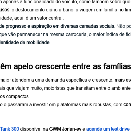
 apenas à funcionalidade do veículo, como também sobre quem 
 usos
: o deslocamento diário urbano, a viagem em família no fi
lidade, aqui, é um valor central.
de progresso e aspiração em diversas camadas sociais
. Não p
ue vão permanecer na mesma carroceria, o maior índice de fide
dentidade de mobilidade
.
êm apelo crescente entre as família
 maior atendem a uma demanda específica e crescente: 
mais e
nais que viajam muito, motoristas que transitam entre o ambient
nos compactos.
 e passaram a investir em plataformas mais robustas, com 
con
Tank 300
 disponível na 
GWM Jorlan-ev
 e
agende um test drive