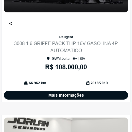
Co
mp
Peugeot
arti
3008 1.6 GRIFFE PACK THP 16V GASOLINA 4P
lhe
AUTOMÁTICO
GWM Jorlan-Ev | SIA
R$ 108.000,00
66.962 km
2018/2019
Mais informações