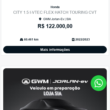
Co
mp
Honda
arti
CITY 1.5 I-VTEC FLEX HATCH TOURING CVT
lhe
GWM Jorlan-Ev | SIA
R$ 122.000,00
60.461 km
2022/2023
Mais informações