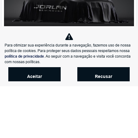
Para otimizar sua experiência durante a navegação, fazemos uso de nossa
Co
política de cookies. Para proteger seus dados pessoais respeitamos nossa
mp
política de privacidade
. Ao seguir com a navegação e visita você concorda
Honda
arti
com nossas políticas.
CIVIC 2.0 16V FLEXONE EXL 4P CVT
lhe
GWM Jorlan-Ev | SIA
Aceitar
Recusar
R$ 119.900,00
110.000 km
2018/2018
Mais informações