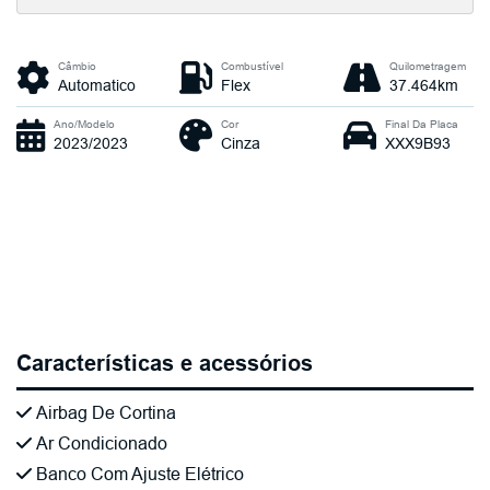
Câmbio
Combustível
Quilometragem
Automatico
Flex
37.464km
Ano/Modelo
Cor
Final Da Placa
2023/2023
Cinza
XXX9B93
Características e acessórios
Airbag De Cortina
Ar Condicionado
Banco Com Ajuste Elétrico