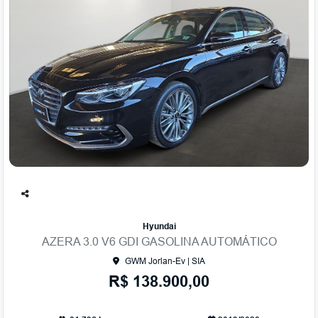
Co
mp
Hyundai
arti
AZERA 3.0 V6 GDI GASOLINA AUTOMÁTICO
lhe
GWM Jorlan-Ev | SIA
R$ 138.900,00