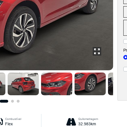
Pr
Combustível
Quilometragem
Flex
32.983km