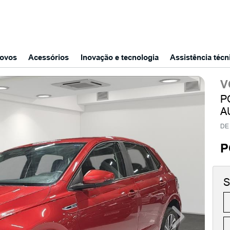
ovos
Acessórios
Inovação e tecnologia
Assistência técn
V
P
A
DE 
P
S
Next