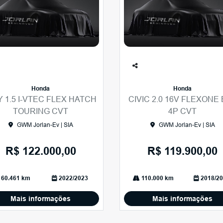
Co
mp
Honda
Honda
arti
Y 1.5 I-VTEC FLEX HATCH
CIVIC 2.0 16V FLEXONE
lhe
TOURING CVT
4P CVT
GWM Jorlan-Ev | SIA
GWM Jorlan-Ev | SIA
R$ 122.000,00
R$ 119.900,00
60.461 km
2022/2023
110.000 km
2018/20
Mais informações
Mais informações