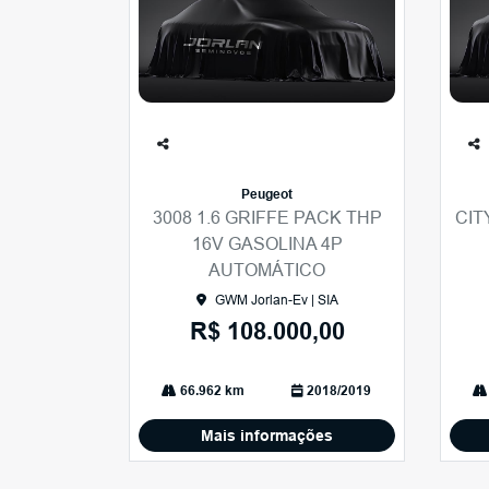
Co
Co
mp
mp
Peugeot
arti
arti
3008 1.6 GRIFFE PACK THP
CIT
lhe
lhe
16V GASOLINA 4P
AUTOMÁTICO
GWM Jorlan-Ev | SIA
R$ 108.000,00
66.962 km
2018/2019
Mais informações