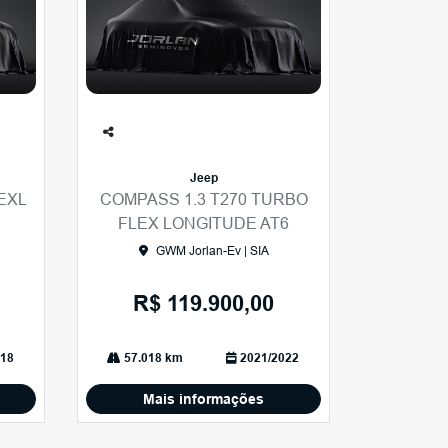
Co
mp
Jeep
arti
 EXL
COMPASS 1.3 T270 TURBO
lhe
FLEX LONGITUDE AT6
GWM Jorlan-Ev | SIA
R$ 119.900,00
18
57.018 km
2021/2022
Mais informações