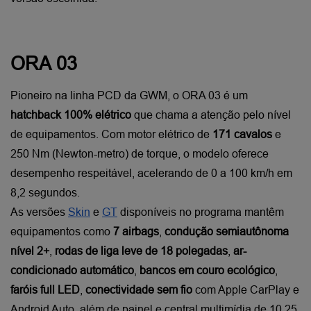
ORA 03
Pioneiro na linha PCD da GWM, o ORA 03 é um 
hatchback 100% elétrico
 que chama a atenção pelo nível 
de equipamentos. Com motor elétrico de 
171 cavalos
 e 
250 Nm (Newton-metro) de torque, o modelo oferece 
desempenho respeitável, acelerando de 0 a 100 km/h em 
8,2 segundos.
As versões
Skin
 e
GT
 disponíveis no programa mantêm 
equipamentos como 
7 airbags
, 
condução semiautônoma 
nível 2+
, 
rodas de liga leve de 18 polegadas
, 
ar-
condicionado automático
, 
bancos em couro ecológico
,
faróis full LED
, 
conectividade sem fio
 com Apple CarPlay e 
Android Auto, além de painel e central multimídia de 10,25 