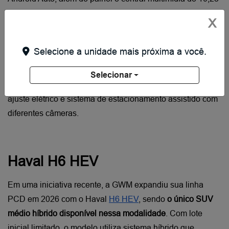
polegadas cada.
X
A diferença principal entre as configurações está na 
capacidade da bateria: a versão Skin oferece 48 kWh com 
Selecione a unidade mais próxima a você.
autonomia de 310 km no ciclo WLTP, enquanto a GT conta 
com 63 kWh e alcança 400 km no mesmo ciclo. A versão 
Selecionar
superior ainda adiciona teto solar panorâmico, bancos com 
ajuste elétrico e sistema de estacionamento assistido com 
diferentes câmeras.
Haval H6 HEV
Em uma iniciativa recente, a GWM expandiu sua linha 
PCD em 2026 com o Haval
H6 HEV
, sendo 
o único SUV 
médio híbrido disponível nessa modalidade
. Com lote 
inicial limitado, o modelo utiliza sistema híbrido que 