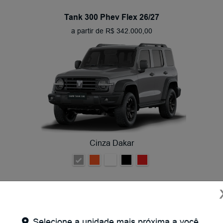
Tank 300 Phev Flex 26/27
a partir de R$ 342.000,00
Cinza Dakar
Para-choques, molduras dos paralamas e
maçanetas externas na cor preta
Emblemas na tampa traseira escurecidos
Selecione a unidade mais próxima a você.