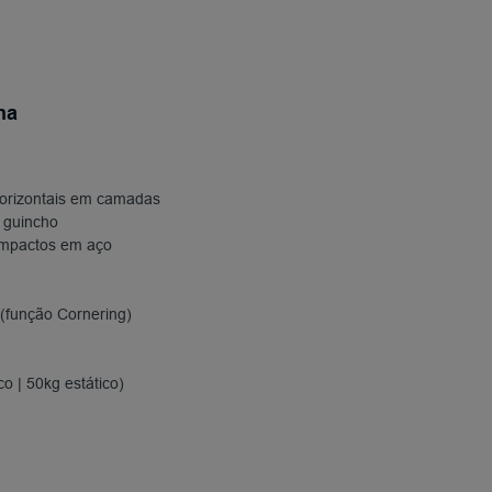
na
horizontais em camadas
 guincho
 impactos em aço
(função Cornering)
o | 50kg estático)