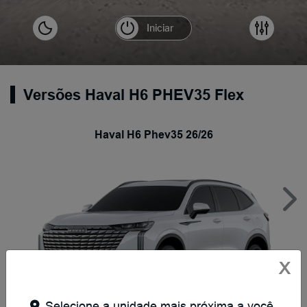
Versões Haval H6 PHEV35 Flex
Haval H6 Phev35 26/26
Nex
X
Selecione a unidade mais próxima a você.