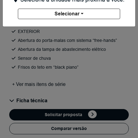
Exterior Branco Ágata / Interior Bege
Selecionar
EXTERIOR
Abertura do porta-malas com sistema “free-hands”
Abertura da tampa de abastecimento elétrico
Sensor de chuva
Frisos do teto em “black piano”
+ Ver mais itens de série
Ficha técnica
Solicitar proposta
Comparar versão