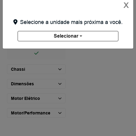
X
Sensor de chuva
Selecione a unidade mais próxima a você.
Frisos do teto em “black
Selecionar
piano”
Chassi
Dimensões
Motor Elétrico
Motor/Performance