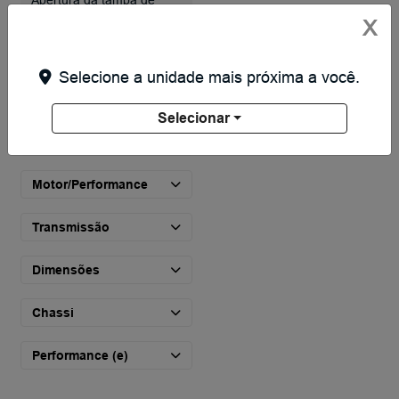
Abertura da tampa de
abastecimento elétrico
X
Selecione a unidade mais próxima a você.
Sensor de chuva
Selecionar
Motor/Performance
Transmissão
Dimensões
Chassi
Performance (e)