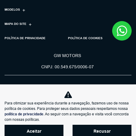
MODELOS
MAPA DO SITE
POLÍTICA DE PRIVACIDADE
POLÍTICA DE COOKIES
GW MOTORS
CNPJ: 00.549.675/0006-07
Para otimizar sua experiência durante a navegação, fazemos uso de nossa
No trânsito, enxergar o outro
política de cookies. Para proteger seus dados pessoais respeitamos nossa
salva vidas.
política de privacidade
. Ao seguir com a navegação e visita você concorda
com nossas políticas.
Aceitar
Recusar
Desenvolvido pela DEALERSPACE ® Direitos Reservados.