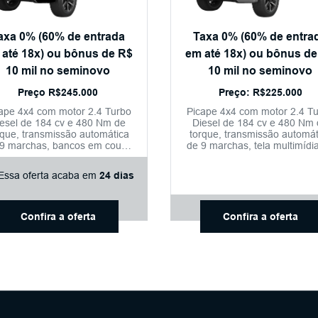
axa 0% (60% de entrada
Taxa 0% (60% de entra
 até 18x) ou bônus de R$
em até 18x) ou bônus de
10 mil no seminovo
10 mil no seminovo
Preço R$245.000
Preço: R$225.000
ape 4x4 com motor 2.4 Turbo
Picape 4x4 com motor 2.4 T
esel de 184 cv e 480 Nm de
Diesel de 184 cv e 480 Nm
rque, transmissão automática
torque, transmissão automát
 9 marchas, bancos em couro
de 9 marchas, tela multimídi
com ajustes elétricos,
14,6", conectividade sem fi
uecimento e ventilação, tela
câmera 360° e condução
Essa oferta acaba em
24 dias
ultimídia de 14,6", câmera
semiautônoma nível 2+.
0° e condução semiautônoma
nível 2+.
Confira a oferta
Confira a oferta