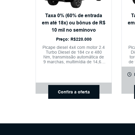
Taxa 0% (60% de entrada
T
em até 18x) ou bônus de R$
em
10 mil no seminovo
Preço: R$220.000
Picape diesel 4x4 com motor 2.4
Pic
Turbo Diesel de 184 cv e 480
Di
Nm, transmissão automática de
to
9 marchas, multimídia de 14,6”,
de
painel digital, câmera 360°,
bancos elétricos com
aq
aquecimento e ventilação e
m
capacidade de carga de até
36
1.018 kg.
Confira a oferta