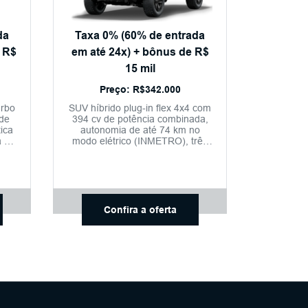
da
Taxa 0% (60% de entrada
 R$
em até 24x) + bônus de R$
15 mil
Preço: R$342.000
urbo
SUV híbrido plug-in flex 4x4 com
 de
394 cv de potência combinada,
ica
autonomia de até 74 km no
a de
modo elétrico (INMETRO), três
o,
bloqueios eletrônicos de
diferencial, nove modos de
condução off-road, conectividade
completa com o aplicativo My
GWM e condução
semiautônoma nível 2+.
Confira a oferta