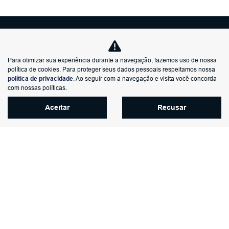
Para otimizar sua experiência durante a navegação, fazemos uso de nossa
política de cookies. Para proteger seus dados pessoais respeitamos nossa
política de privacidade
. Ao seguir com a navegação e visita você concorda
com nossas políticas.
MODELOS
Aceitar
Recusar
MAPA DO SITE
POLÍTICA DE PRIVACIDADE
POLÍTICA DE COOKIES
GW MOTORS
CNPJ: 00.549.675/0006-07