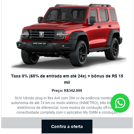
Taxa 0% (60% de entrada em até 24x) + bônus de R$ 15
mil
Preço: R$342.000
SUV híbrido plug-in flex 4x4 com 394 cv de potência combinada,
autonomia de até 74 km no modo elétrico (INMETRO), três bloqueios
eletrônicos de diferencial, nove modos de condução off-road,
conectividade completa com o aplicativo My GWM e condução
semiautônoma nível 2+.
Confira a oferta