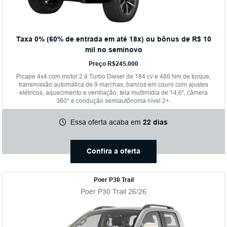
Taxa 0% (60% de entrada em até 18x) ou bônus de R$ 10
mil no seminovo
Preço R$245.000
Picape 4x4 com motor 2.4 Turbo Diesel de 184 cv e 480 Nm de torque,
transmissão automática de 9 marchas, bancos em couro com ajustes
elétricos, aquecimento e ventilação, tela multimídia de 14,6", câmera
360° e condução semiautônoma nível 2+.
Essa oferta acaba em
22 dias
Confira a oferta
Poer P30 Trail
Poer P30 Trail 26/26