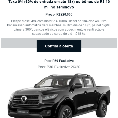
Taxa 0% (60% de entrada em até 18x) ou bônus de R$ 10
mil no seminovo
Preço: R$220.000
Picape diesel 4x4 com motor 2.4 Turbo Diesel de 184 cv e 480 Nm,
transmissão automática de 9 marchas, multimídia de 14,6”, painel digital,
câmera 360°, bancos elétricos com aquecimento e ventilação e
capacidade de carga de até 1.018 kg.
Confira a oferta
Poer P30 Exclusive
Poer P30 Exclusive 26/26