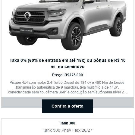
Taxa 0% (60% de entrada em até 18x) ou bônus de R$ 10
mil no seminovo
Preço: R$225.000
Picape 4x4 com motor 2.4 Turbo Diesel de 184 cv e 480 Nm de torque,
transmissão automática de 9 marchas, tela multimídia de 14,6",
conectividade sem fio, câmera 360° e condução semiautônoma nível 2+.
Confira a oferta
Tank 300
Tank 300 Phev Flex 26/27