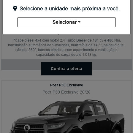
Selecione a unidade mais próxima a você.
Taxa 0% (60% de entrada em até 18x) ou bônus de R$ 10
Selecionar
mil no seminovo
Preço: R$220.000
Picape diesel 4x4 com motor 2.4 Turbo Diesel de 184 cv e 480 Nm,
transmissão automática de 9 marchas, multimídia de 14,6”, painel digital,
câmera 360°, bancos elétricos com aquecimento e ventilação e
capacidade de carga de até 1.018 kg.
Confira a oferta
Poer P30 Exclusive
Poer P30 Exclusive 26/26