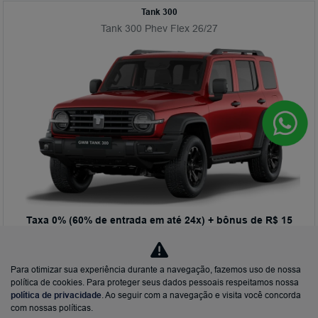
Tank 300
Tank 300 Phev Flex 26/27
Taxa 0% (60% de entrada em até 24x) + bônus de R$ 15
mil
Preço: R$342.000
Para otimizar sua experiência durante a navegação, fazemos uso de nossa
SUV híbrido plug-in flex 4x4 com 394 cv de potência combinada,
política de cookies. Para proteger seus dados pessoais respeitamos nossa
autonomia de até 74 km no modo elétrico (INMETRO), três bloqueios
política de privacidade
. Ao seguir com a navegação e visita você concorda
eletrônicos de diferencial, nove modos de condução off-road,
conectividade completa com o aplicativo My GWM e condução
com nossas políticas.
semiautônoma nível 2+.