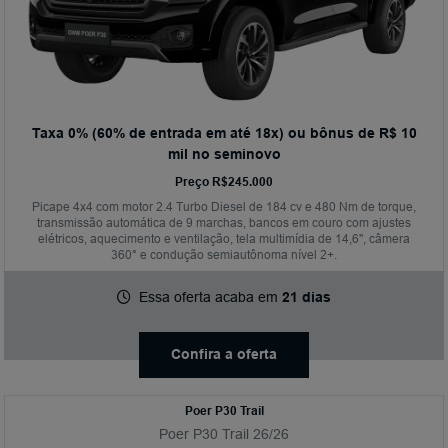
Taxa 0% (60% de entrada em até 18x) ou bônus de R$ 10
mil no seminovo
Preço R$245.000
Picape 4x4 com motor 2.4 Turbo Diesel de 184 cv e 480 Nm de torque,
transmissão automática de 9 marchas, bancos em couro com ajustes
elétricos, aquecimento e ventilação, tela multimídia de 14,6", câmera
360° e condução semiautônoma nível 2+.
Essa oferta acaba em
21 dias
Confira a oferta
Poer P30 Trail
Poer P30 Trail 26/26