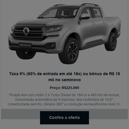
Taxa 0% (60% de entrada em até 18x) ou bônus de R$ 10
mil no seminovo
Preço: R$225.000
Picape 4x4 com motor 2.4 Turbo Diesel de 184 cv e 480 Nm de torque,
transmissão automática de 9 marchas, tela multimídia de 14,6",
conectividade sem fio, câmera 360° e condução semiautônoma nível 2+.
Confira a oferta