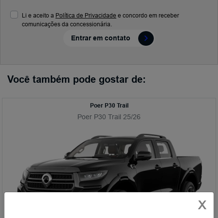
Li e aceito a
Política de Privacidade
e concordo em receber
comunicações da concessionária.
Entrar em contato
Você também pode gostar de:
Poer P30 Trail
Poer P30 Trail 25/26
X