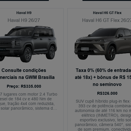
Haval H9
Haval H6 GT Flex
Haval H9 26/27
Haval H6 GT Flex 26/2
Consulte condições
Taxa 0% (60% de entrad
merciais na GWM Brasília
até 18x) + bônus de R$ 15
no seminovo
Preço: R$335.000
R$326.000
7 lugares com motor 2.4 Turbo
esel de 184 cv e 480 Nm de
SUV cupê híbrido plug-in flex
que, tração 4x4 com reduzida,
393 cv de potência combina
o solar panorâmico, sistema de
autonomia de até 116 km no
om premium de 640W RMS,
elétrico (INMETRO), desig
âmera 540°, conectividade
esportivo exclusivo, teto sol
completa e condução
panorâmico, câmera 540°, si
semiautônoma nível 2+.
de som premium, conectivid