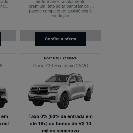
icado,
performance, acabamento
ência
premium, teto solar panorâmico e
pacote completo de assistência à
condução.
Confira a oferta
Poer P30 Exclusive
6
Poer P30 Exclusive 25/26
a em
Taxa 0% (60% de entrada em
 mil
até 18x) ou bônus de R$ 10
mil no seminovo