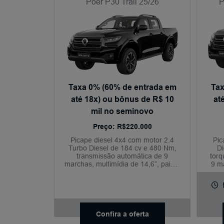
Poer P30 Trail 25/26
P
Taxa 0% (60% de entrada em
Tax
até 18x) ou bônus de R$ 10
at
mil no seminovo
Preço: R$220.000
Picape diesel 4x4 com motor 2.4
Pic
Turbo Diesel de 184 cv e 480 Nm,
Di
transmissão automática de 9
torq
marchas, multimídia de 14,6”, painel
9 m
digital, câmera 360°, bancos
aju
elétricos com aquecimento e
venti
ventilação e capacidade de carga
de até 1.018 kg.
Confira a oferta