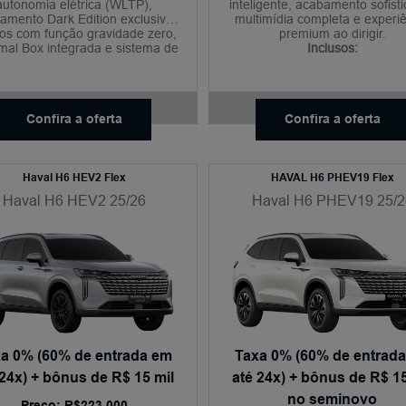
autonomia elétrica (WLTP),
inteligente, acabamento sofist
amento Dark Edition exclusivo,
multimídia completa e experi
os com função gravidade zero,
premium ao dirigir.
mal Box integrada e sistema de
Inclusos:
som Hi-Fi com 1.670W.
Confira a oferta
Confira a oferta
Haval H6 HEV2 Flex
HAVAL H6 PHEV19 Flex
Haval H6 HEV2 25/26
Haval H6 PHEV19 25/2
a 0% (60% de entrada em
Taxa 0% (60% de entrad
 24x) + bônus de R$ 15 mil
até 24x) + bônus de R$ 15
no seminovo
Preço: R$223.000