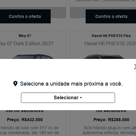
licativo My GWM e condução
aplicativo My GWM e condu
semiautônoma nível 2+.
semiautônoma nível 2+.
Confira a oferta
Confira a oferta
Wey 07
Haval H6 PHEV35 Flex
ey 07 Dark Edition 26/27
Haval H6 PHEV35 25/2
Selecione a unidade mais próxima a você.
a 0% (60% de entrada em
Taxa 0% (entrada de 60
Selecionar
é 24x) OU bônus de R$ 20
até 24x) + bônus de R$ 15
mil no seminovo
no seminovo
Preço: R$432.000
Preço: R$288.000
híbrido de luxo com 517 cv de
SUV híbrido plug-in com al
ncia combinada, até 185 km de
autonomia elétrica, tecnolo