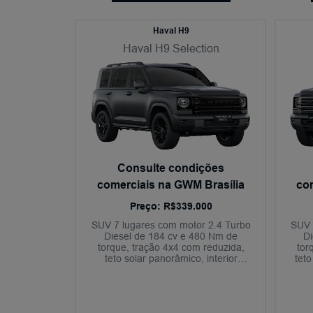
Haval H9
Haval H9 Selection
Consulte condições
comerciais na GWM Brasília
co
Preço: R$339.000
SUV 7 lugares com motor 2.4 Turbo
SUV 
Diesel de 184 cv e 480 Nm de
Di
torque, tração 4x4 com reduzida,
tor
teto solar panorâmico, interior
tet
exclusivo Marrom Saibro, sistema
s
de som premium de 640W RMS,
c
câmera 540° e condução
semiautônoma nível 2+.