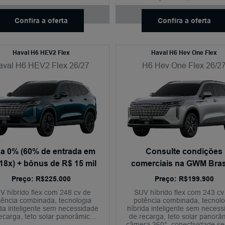
sem fio, aplicativo My GWM
condução semiautônoma nível
Confira a oferta
Confira a oferta
Haval H6 HEV2 Flex
Haval H6 Hev One Flex
aval H6 HEV2 Flex 26/27
H6 Hev One Flex 26/2
a 0% (60% de entrada em
Consulte condições
 18x) + bônus de R$ 15 mil
comerciais na GWM Brasí
Preço: R$225.000
Preço: R$199.900
V híbrido flex com 248 cv de
SUV híbrido flex com 243 cv
tência combinada, tecnologia
potência combinada, tecnolo
ida inteligente sem necessidade
híbrida inteligente sem necess
ecarga, teto solar panorâmico,
de recarga, teto solar panorâ
a 540°, conectividade sem fio,
câmera 360°, conectividade se