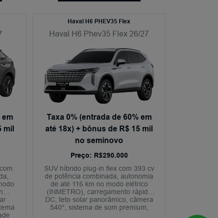
Haval H6 PHEV35 Flex
7
Haval H6 Phev35 Flex 26/27
a em
Taxa 0% (entrada de 60% em
 mil
até 18x) + bônus de R$ 15 mil
no seminovo
Preço: R$290.000
 com
SUV híbrido plug-in flex com 393 cv
da,
de potência combinada, autonomia
 modo
de até 116 km no modo elétrico
n
(INMETRO), carregamento rápido
ar
DC, teto solar panorâmico, câmera
stema
540°, sistema de som premium,
ade
conectividade sem fio, aplicativo My