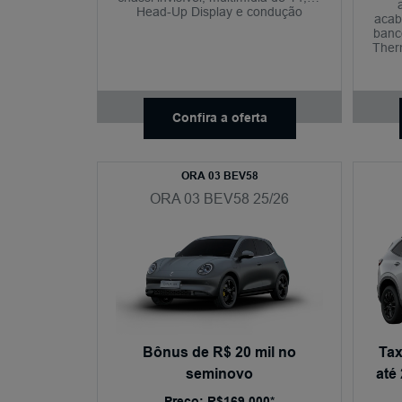
Head-Up Display e condução
acab
semiautônoma nível 2+.
banc
Ther
Confira a oferta
ORA 03 BEV58
ORA 03 BEV58 25/26
Bônus de R$ 20 mil no
Tax
seminovo
até
Preço: R$169.000*