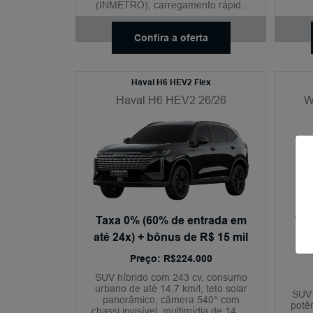
(INMETRO), carregamento rápido
ap
DC, teto solar panorâmico, câmera
540°, conectividade sem fio,
Confira a oferta
aplicativo My GWM e condução
semiautônoma nível 2+.
Haval H6 HEV2 Flex
Haval H6 HEV2 26/26
W
Taxa 0% (60% de entrada em
Tax
até 24x) + bônus de R$ 15 mil
at
Preço: R$224.000
SUV híbrido com 243 cv, consumo
urbano de até 14,7 km/l, teto solar
SUV 
panorâmico, câmera 540° com
potê
chassi invisível, multimídia de 14,6",