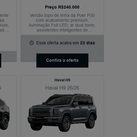
Preço R$240.000
lente
Versão topo de linha da Poer P30
gia
com acabamento premium,
mium,
iluminação Full LED, ar dual zone,
gador
assistentes inteligentes de
r
condução, bancos elétricos e
pacote completo de conectividade e
Essa oferta acaba em
23 dias
segurança.
Confira a oferta
Haval H9
6
Haval H9 26/26