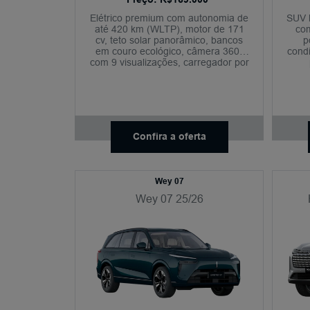
Elétrico premium com autonomia de
SUV h
até 420 km (WLTP), motor de 171
co
cv, teto solar panorâmico, bancos
p
em couro ecológico, câmera 360°
condi
com 9 visualizações, carregador por
indução, condução semiautônoma
nível 2+ e diversos assistentes
inteligentes de segurança.
Confira a oferta
Wey 07
Wey 07 25/26