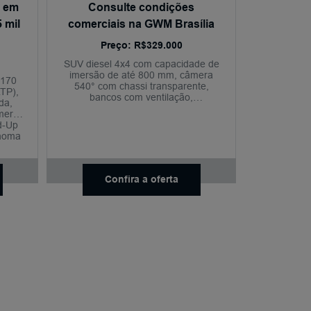
% em
Consulte condições
 mil
comerciais na GWM Brasília
Preço: R$329.000
SUV diesel 4x4 com capacidade de
imersão de até 800 mm, câmera
 170
540° com chassi transparente,
TP),
bancos com ventilação,
da,
aquecimento e massagem, sistema
âmera
de som premium e 10 anos de
d-Up
garantia.
ônoma
Confira a oferta