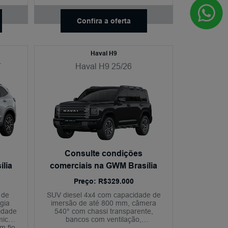
 e
GWM e condução semiautônoma
 2+.
nível 2+.
Confira a oferta
Haval H9
7
Haval H9 25/26
Consulte condições
lia
comerciais na GWM Brasília
Preço: R$329.000
 de
SUV diesel 4x4 com capacidade de
gia
imersão de até 800 mm, câmera
idade
540° com chassi transparente,
mico,
bancos com ventilação,
m fio,
aquecimento e massagem, sistema