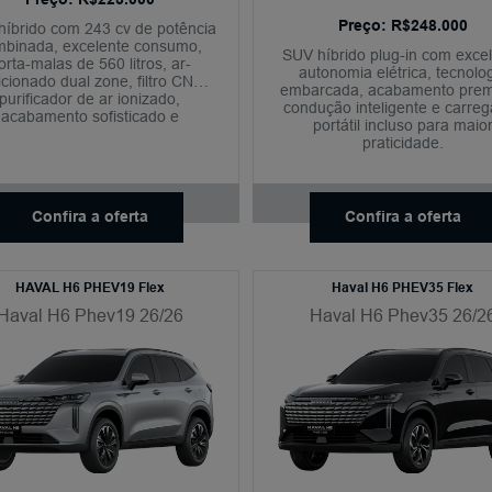
Preço: R$248.000
íbrido com 243 cv de potência
mbinada, excelente consumo,
SUV híbrido plug-in com exce
orta-malas de 560 litros, ar-
autonomia elétrica, tecnolo
cionado dual zone, filtro CN95,
embarcada, acabamento pre
purificador de ar ionizado,
condução inteligente e carre
acabamento sofisticado e
portátil incluso para maio
tecnologias inteligentes de
praticidade.
condução.
Confira a oferta
Confira a oferta
HAVAL H6 PHEV19 Flex
Haval H6 PHEV35 Flex
Haval H6 Phev19 26/26
Haval H6 Phev35 26/2