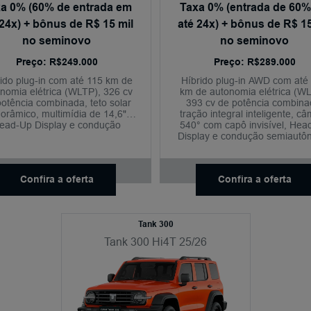
a 0% (60% de entrada em
Taxa 0% (entrada de 60
 24x) + bônus de R$ 15 mil
até 24x) + bônus de R$ 15
no seminovo
no seminovo
Preço: R$249.000
Preço: R$289.000
ido plug-in com até 115 km de
Híbrido plug-in AWD com até
nomia elétrica (WLTP), 326 cv
km de autonomia elétrica (WL
potência combinada, teto solar
393 cv de potência combina
orâmico, multimídia de 14,6",
tração integral inteligente, c
ead-Up Display e condução
540° com capô invisível, Hea
semiautônoma nível 2+.
Display e condução semiaut
nível 2+.
Confira a oferta
Confira a oferta
Tank 300
Tank 300 Hi4T 25/26