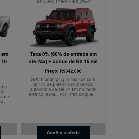
Tank 300 Phev Flex 26/27
a em
Taxa 0% (60% de entrada em
 10
até 24x) + bônus de R$ 15 mil
Preço: R$342.000
SUV híbrido plug-in flex 4x4 com
394 cv de potência combinada,
urbo
autonomia de até 74 km no modo
 de
elétrico (INMETRO), três bloqueios
ca de
eletrônicos de diferencial, nove
14,6",
modos de condução off-road,
 360°
conectividade completa com o
l 2+.
aplicativo My GWM e condução
semiautônoma nível 2+.
Confira a oferta