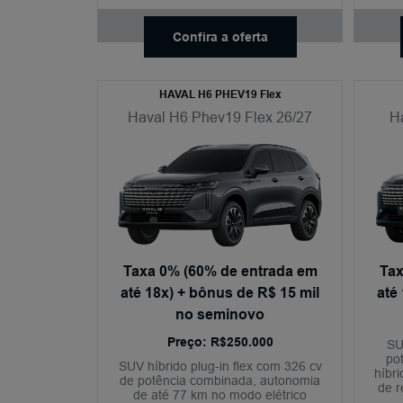
Confira a oferta
HAVAL H6 PHEV19 Flex
Haval H6 Phev19 Flex 26/27
H
Taxa 0% (60% de entrada em
Tax
até 18x) + bônus de R$ 15 mil
até
no seminovo
Preço: R$250.000
SU
po
SUV híbrido plug-in flex com 326 cv
híbr
de potência combinada, autonomia
de r
de até 77 km no modo elétrico
câmer