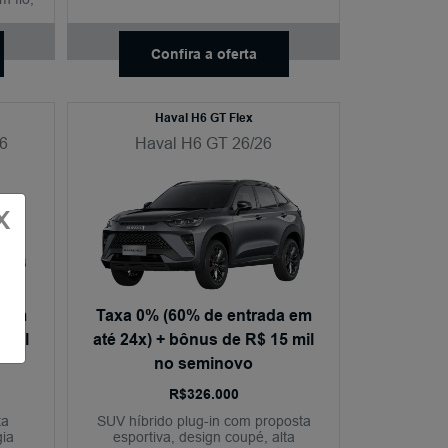
ção
de som premium e 10 anos de
garantia.
Confira a oferta
Haval H6 GT Flex
6
Haval H6 GT 26/26
X
% em
Taxa 0% (60% de entrada em
 mil
até 24x) + bônus de R$ 15 mil
no seminovo
R$326.000
ta
SUV híbrido plug-in com proposta
gia
esportiva, design coupé, alta