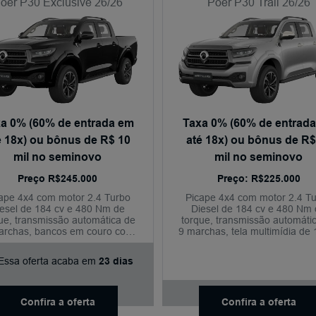
oer P30 Exclusive 26/26
Poer P30 Trail 26/26
a 0% (60% de entrada em
Taxa 0% (60% de entrad
é 18x) ou bônus de R$ 10
até 18x) ou bônus de R$
mil no seminovo
mil no seminovo
Preço R$245.000
Preço: R$225.000
ape 4x4 com motor 2.4 Turbo
Picape 4x4 com motor 2.4 T
esel de 184 cv e 480 Nm de
Diesel de 184 cv e 480 Nm
ue, transmissão automática de
torque, transmissão automáti
archas, bancos em couro com
9 marchas, tela multimídia de 
stes elétricos, aquecimento e
conectividade sem fio, câmera
lação, tela multimídia de 14,6",
e condução semiautônoma níve
Essa oferta acaba em
23 dias
câmera 360° e condução
semiautônoma nível 2+.
Confira a oferta
Confira a oferta