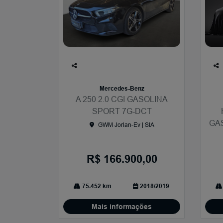
Co
Co
mp
mp
Mercedes-Benz
arti
arti
A 250 2.0 CGI GASOLINA
lhe
lhe
SPORT 7G-DCT
GA
GWM Jorlan-Ev | SIA
R$ 166.900,00
75.452 km
2018/2019
Mais informações