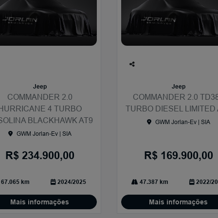
Co
mp
Jeep
Jeep
arti
COMMANDER 2.0
COMMANDER 2.0 TD3
lhe
HURRICANE 4 TURBO
TURBO DIESEL LIMITED 
SOLINA BLACKHAWK AT9
GWM Jorlan-Ev | SIA
GWM Jorlan-Ev | SIA
R$ 234.900,00
R$ 169.900,00
67.065 km
2024/2025
47.387 km
2022/20
Mais informações
Mais informações