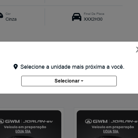
Cor
Final Da Placa
Cinza
XXX2H30
Selecione a unidade mais próxima a você.
Selecionar