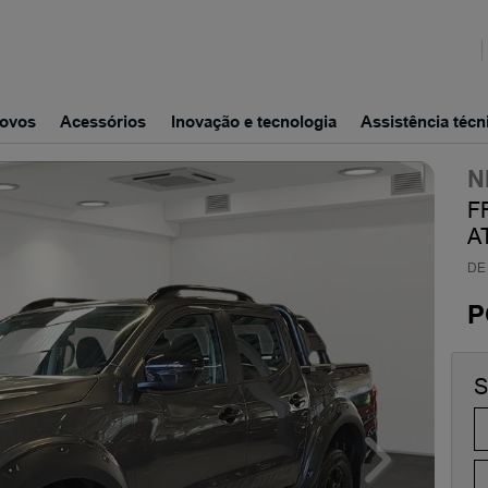
ovos
Acessórios
Inovação e tecnologia
Assistência técn
N
F
A
DE 
P
S
Next