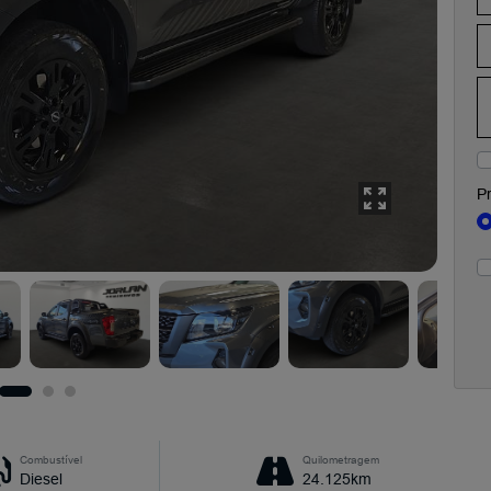
Pr
Combustível
Quilometragem
Diesel
24.125km