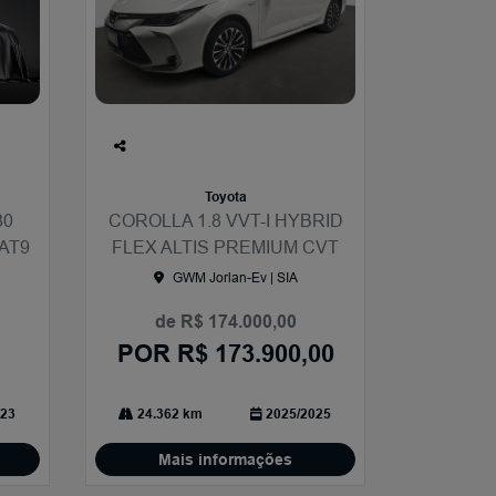
Co
mp
Toyota
arti
80
COROLLA 1.8 VVT-I HYBRID
lhe
AT9
FLEX ALTIS PREMIUM CVT
GWM Jorlan-Ev | SIA
de R$ 174.000,00
POR R$ 173.900,00
23
24.362 km
2025/2025
Mais informações