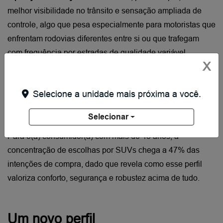
melhor visibilidade no trânsito e sensação ampliada de 
controle, algo que pesa especialmente para motoristas que 
enfrentam rodovias diferentes entre si ou que trafegam 
com frequência por estradas de qualidade variável, 
X
realidade comum num país enorme como o Brasil. 
Soma-se a isso o 
espaço interno generoso
, importante 
Selecione a unidade mais próxima a você.
para famílias maiores, e um 
conjunto tecnológico cada vez 
mais sofisticado
, que virou critério decisivo de compra para 
Selecionar
boa parte dos compradores.
Para o(a) consumidor(a) com mais de 45 anos, a 
concentração de escolhas por SUVs chega a 47% das 
intenções de compra, dado que revela como esse perfil 
valoriza conforto, segurança e robustez acima de tudo.
Um novo perfil 